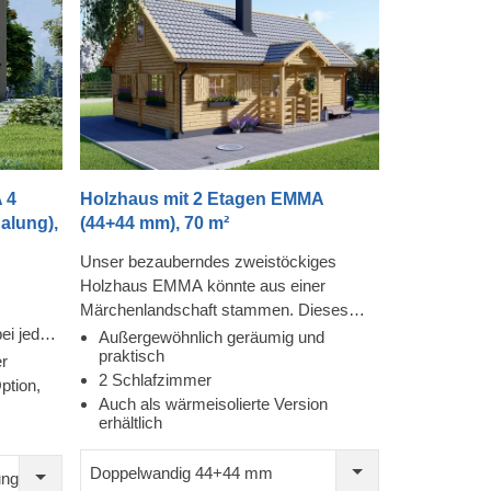
 4
Holzhaus mit 2 Etagen EMMA
halung),
(44+44 mm), 70 m²
Unser bezauberndes zweistöckiges
Holzhaus EMMA könnte aus einer
Märchenlandschaft stammen. Dieses
ei jedem
wunderschöne zweistöckige Haus aus
Außergewöhnlich geräumig und
praktisch
lässt.
umweltfreundlichem, natürlichem
r
2 Schlafzimmer
 sehr
Nadelholz verfügt über ein geräumiges
ption,
Auch als wärmeisolierte Version
in
Wohnzimmer, ein kleineres Zimmer, das
erhältlich
 3 Bäder
z.B. als Home-Office genutzt werden
choss.
könnte, und einen Badezimmerbereich im
Doppelwandig 44+44 mm
ung
er als
ersten Stock. Die zweite Etage ist für die