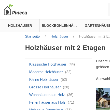
HOLZHÄUSER
BLOCKBOHLENHÄUSER
GARTENHÄUS
Startseite
/
Holzhäuser
/
Holzhäuser mit 2 E
Holzhäuser mit 2 Etagen
Unsere H
Klassische Holzhäuser
(44)
gehören 
Moderne Holzhäuser
(32)
Auswahl 
Kleine Holzhäuser
(52)
Grosse Holzhäuser
(28)
Wohnhäuser aus Holz
(36)
Ferienhäuser aus Holz
(71)
Holzhaus Bungalows
(51)