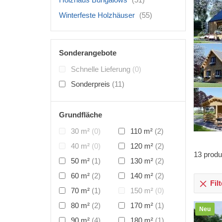
Winterfeste Holzhäuser
(55)
Sonderangebote
Schnelle Lieferung
(0)
Sonderpreis
(11)
Grundfläche
30 m²
(0)
110 m²
(2)
40 m²
(0)
120 m²
(2)
13
produ
50 m²
(1)
130 m²
(2)
60 m²
(2)
140 m²
(2)
Fil
70 m²
(1)
150 m²
(0)
80 m²
(2)
170 m²
(1)
Neu
90 m²
(4)
180 m²
(1)