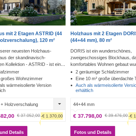
us mit 2 Etagen ASTRID (44
Holzhaus mit 2 Etagen DOR
olzverschalung), 120 m²
(44+44 mm), 80 m²
serer neuesten Holzhaus-
DORIS ist ein wunderschönes,
aus der skandinavisch-
zweigeschossiges Blockhaus, da
ten Kollektion - ASTRID - ist ein
komfortables Wohnen gebaut wur
lickfang, dem man nur schwer
finden Sie helle, multifunktional
lafzimmer
2 geräumige Schlafzimmer
hen kann. Mit ihrer modernen
wie den 26 m² großen Küchen- u
 großes Wohnzimmer
Eine 10 m² große überdachte 
n Verkleidung, dem stilvollen
Wohnbereich und eine praktisch
als wärmeisolierte Version
Auch als wärmeisolierte Versi
lich
erhältlich
h und den zahlreichen großen
Trennung zwischen möglicherwe
 und Türen ist dieses geräumige
lauteren und ruhigeren Bereiche
+ Holzverschalung
44+44 mm
 eines der größten Modelle in
Design dieses charmanten Modell
Sortiment. Dank der effizienten
nicht minder verlockend – das S
682,00
€ 37.052,00
€ 37.798,00
€ 39.476,00
-€ 1.370,00
-€ 
teilung und zweistöckigen
betont die traditionelle Form des
e, können Sie die gesamte
Blockhauses, während die gemüt
tage für Ruhe und Entspannung
Terrasse und das Glas der Flügel
und Details
Fotos und Details