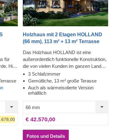
IS
Holzhaus mit 2 Etagen HOLLAND
(66 mm), 113 m² + 13 m² Terrasse
Das Holzhaus HOLLAND ist eine
s für
außerordentlich funktionelle Konstruktion,
de. Hier
die von vielen Kunden im ganzen Land
e Räume,
geschätzt wird. Sein optisch schönes
3 Schlafzimmer
nd
architektonisches Design wirkt moderner
Terrasse
Gemütliche, 13 m² große Terasse
e
als unsere klassischen Modelle und wird
on
Auch als wärmeisolierte Version
erhältlich
ise
besonders von Liebhabern des
n. Das
zeitgenössischen Stils geschätzt.
66 mm
s ist
Genießen Sie die Geräumigkeit, die sich
pitzdach
über zwei Etagen des Gebäudes
€ 42.570,00
1.678,00
erstreckt. Für besonders hohen Komfort
liche
ist auch eine isolierte Version dieses
türen
Modells lieferbar.
Fotos und Details