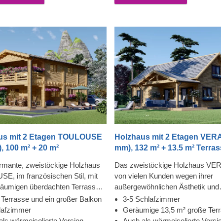
Für besonders hohen Komfort ist
einen Blick auf die Umgebung g
e isolierte Version dieses Modells
Ihre Familie wird die natürliche S
des langsam gewachsenen Nade
zu schätzen wissen und auch die
Weise, wie das Material verarbeit
wurde, um ein Haus zu schaffen,
man ein Zuhause nennen kann. 
besonders hohen Komfort ist au
isolierte Version dieses Modells
verfügbar.
us mit 2 Etagen TOULOUSE
Holzhaus mit 2 Etagen VERA
, 100 m² + 20 m²
mm), 132 m² + 13.5 m² Terra
rmante, zweistöckige Holzhaus
Das zweistöckige Holzhaus VER
, im französischen Stil, mit
von vielen Kunden wegen ihrer
räumigen überdachten Terrasse
außergewöhnlichen Ästhetik und
m wunderschönen Balkon, ist
praktischen Innenaufteilung gesch
 Terrasse und ein großer Balkon
3-5 Schlafzimmer
astische Wahl für alle, die viel
es jedem Familienmitglied oder 
lafzimmer
Geräumige 13,5 m² große Ter
d Komfort schätzen. Machen Sie
ermöglicht, auch Privatsphäre zu
als wärmeisolierte Version
Auch als wärmeisolierte Versi