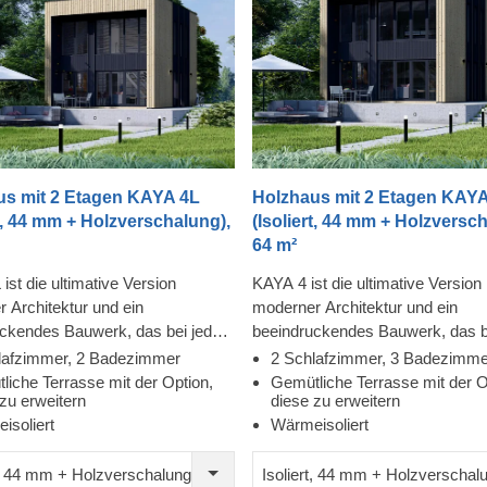
us mit 2 Etagen KAYA 4L
Holzhaus mit 2 Etagen KAYA
rt, 44 mm + Holzverschalung),
(Isoliert, 44 mm + Holzversc
64 m²
ist die ultimative Version
KAYA 4 ist die ultimative Version
 Architektur und ein
moderner Architektur und ein
uckendes Bauwerk, das bei jedem
beeindruckendes Bauwerk, das b
sonderen Eindruck hinterlässt.
einen besonderen Eindruck hinter
lafzimmer, 2 Badezimmer
2 Schlafzimmer, 3 Badezimme
driss dieses Modells ist sehr
Der Grundriss dieses Modells ist
liche Terrasse mit der Option,
Gemütliche Terrasse mit der O
zu erweitern
diese zu erweitern
reundlich, denn es gibt ein
familienfreundlich, denn es gibt e
isoliert
Wärmeisoliert
s 20 m² großes Wohnzimmer, 2
riesiges Wohnzimmer von 20 m²,
d ein Schlafzimmer im
und 2 Schlafzimmer im Oberges
t, 44 mm + Holzverschalung
Isoliert, 44 mm + Holzverschal
choss. Außerdem gibt es einen
Außerdem gibt es einen Raum, d