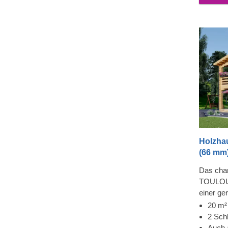
nutzen. 
auch ein
lieferbar.
Holzha
(66 mm)
Das cha
TOULOUSE
einer ge
und eine
20 m²
eine fant
2 Sch
Platz un
Auch 