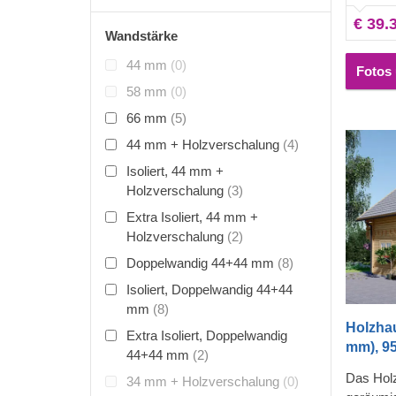
Raum, de
€ 39.
zusätzli
Wandstärke
werden k
44 mm
(0)
können 
Fotos 
genießen
58 mm
(0)
die über
66 mm
(5)
wahre F
44 mm + Holzverschalung
(4)
Isoliert, 44 mm +
Holzverschalung
(3)
Extra Isoliert, 44 mm +
Holzverschalung
(2)
Doppelwandig 44+44 mm
(8)
Isoliert, Doppelwandig 44+44
mm
(8)
Holzha
Extra Isoliert, Doppelwandig
mm), 9
44+44 mm
(2)
Das Hol
34 mm + Holzverschalung
(0)