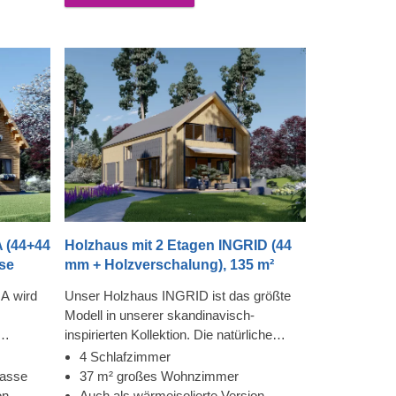
ewähren.
chönheit
lholzes
 Art und
et
 das
Für
ch
eine
 (44+44
Holzhaus mit 2 Etagen INGRID (44
sse
mm + Holzverschalung), 135 m²
A wird
Unser Holzhaus INGRID ist das größte
Modell in unserer skandinavisch-
inspirierten Kollektion. Die natürliche
ätzt, die
Holzästhetik in Kombination mit dem
4 Schlafzimmer
Gast
zeitgenössischen Design und schlichten
rasse
37 m² großes Wohnzimmer
Struktur schafft ein atemberaubendes
on
Auch als wärmeisolierte Version