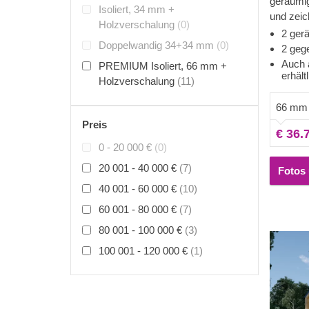
geräumig
Isoliert, 34 mm +
und zeic
Holzverschalung
(0)
zweiges
2 ger
Doppelwandig 34+34 mm
(0)
besonder
2 geg
zwei sch
Auch 
PREMIUM Isoliert, 66 mm +
erhält
Etage - i
Holzverschalung
(11)
gemütlic
66 mm
entspann
Laufe de
Preis
€ 36.
und Komf
0 - 20 000 €
(0)
Eigensc
20 001 - 40 000 €
(7)
klassis
Fotos 
berücksi
40 001 - 60 000 €
(10)
Komfort i
60 001 - 80 000 €
(7)
dieses Mo
80 001 - 100 000 €
(3)
100 001 - 120 000 €
(1)