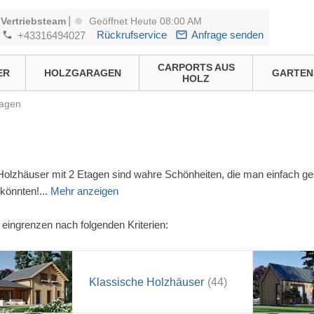
|
Vertriebsteam
Geöffnet Heute 08:00 AM
Rückrufservice
Anfrage senden
+43316494027
CARPORTS AUS
ER
HOLZGARAGEN
GARTEN
HOLZ
tagen
olzhäuser mit 2 Etagen sind wahre Schönheiten, die man einfach g
könnten!
...
Mehr anzeigen
eingrenzen nach folgenden Kriterien:
Klassische Holzhäuser
(44)