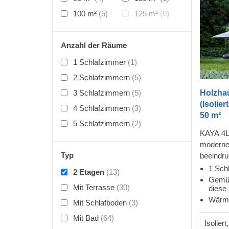
100 m²
(5)
125 m²
(0)
Anzahl der Räume
1 Schlafzimmer
(1)
2 Schlafzimmern
(5)
3 Schlafzimmern
(5)
Holzha
(Isolie
4 Schlafzimmern
(3)
50 m²
5 Schlafzimmern
(2)
KAYA 4L 
moderner
Typ
beeindr
einen be
1 Sch
2 Etagen
(13)
Der Grun
Gemüt
Mit Terrasse
(30)
diese 
familienf
Wärme
riesige
Mit Schlafboden
(3)
Bäder un
Mit Bad
(64)
Isolier
Oberges