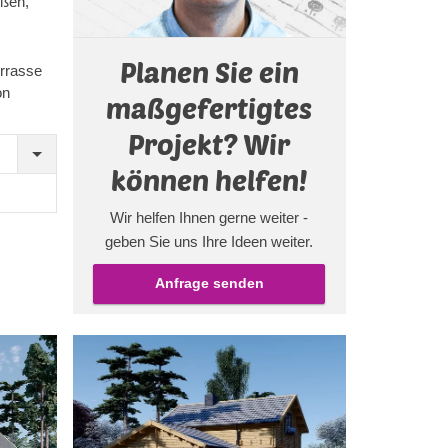
oßen,
sitz oder
Planen Sie ein
ie ganze
rrasse
ls finden
on
maßgefertigtes
etik,
Projekt? Wir
 eine
können helfen!
g
esonders
Wir helfen Ihnen gerne weiter -
erte
geben Sie uns Ihre Ideen weiter.
Anfrage senden