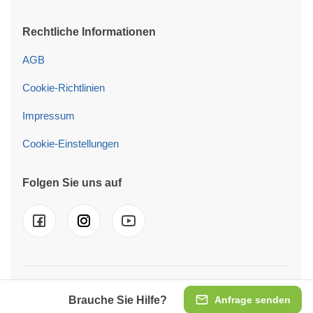
Rechtliche Informationen
AGB
Cookie-Richtlinien
Impressum
Cookie-Einstellungen
Folgen Sie uns auf
© 2026 Pineca GmbH Wir sind auch in folgenden Ländern
tätig
UK
-
FR
-
DE
-
IT
-
ES
-
PT
-
NL
-
SE
-
PL
-
IE
Brauche Sie Hilfe?
Anfrage senden