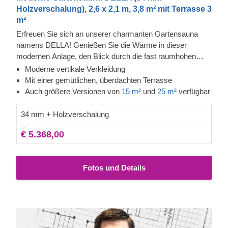
Holzverschalung), 2,6 x 2,1 m, 3,8 m² mit Terrasse 3
m²
Erfreuen Sie sich an unserer charmanten Gartensauna
namens DELLA! Genießen Sie die Wärme in dieser
modernen Anlage, den Blick durch die fast raumhohen
Fenster und spüren Sie dabei, wie die Anspannung immer
Moderne vertikale Verkleidung
mehr von Ihrem Körper abfällt. Die Fassadenverkleidung
Mit einer gemütlichen, überdachten Terrasse
ist eine zusätzliche Schicht, die zur Robustheit und
Auch größere Versionen von
15 m²
und
25 m²
verfügbar
Isolierung der Konstruktion beiträgt und ihr zudem ein
elegantes, gepflegtes Aussehen verleiht. Die überdachte
34 mm + Holzverschalung
Terrasse bietet zusätzlichen Platz zum Entspannen und
€ 5.368,00
Erfrischen nach dem Saunagang.
Fotos und Details