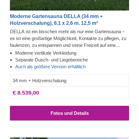
Moderne Gartensauna DELLA (34 mm +
Holzverschalung), 6,1 x 2,6 m, 12,5 m²
DELLA ist ein bisschen mehr als nur eine Gartensauna –
es ist eine großartige Möglichkeit, Kontakte zu pflegen, zu
faulenzen, zu entspannen und seine Freizeit auf eine
angenehme Weise zu verbringen! Genießen Sie die
Moderne vertikale Verkleidung
Wärme in dieser modernen Anlage, den Blick durch die
Separate Dusch- und Liegebereiche
fast raumhohen Fenster und spüren Sie dabei, wie die
Auch als größere Version erhältlich
Anspannung immer mehr von Ihrem Körper abfällt. Der
Duschbereich ermöglicht eine unkomplizierte Körperpflege,
34 mm + Holzverschalung
während die Sitzecke Sie oder Ihre Familie zum längeren
€ 8.539,00
Verweilen einlädt. Die Fassadenverkleidung ist eine
zusätzliche Schicht, die zur Robustheit und Isolierung der
Konstruktion beiträgt und ihr zudem ein elegantes,
Fotos und Details
gepflegtes Aussehen verleiht.