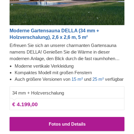
Moderne Gartensauna DELLA (34 mm +
Holzverschalung), 2,6 x 2,6 m, 5 m²
Erfreuen Sie sich an unserer charmanten Gartensauna
namens DELLA! Genießen Sie die Wärme in dieser
modernen Anlage, den Blick durch die fast raumhohen
Fenster und spüren Sie dabei, wie die Anspannung immer
Moderne vertikale Verkleidung
mehr von Ihrem Körper abfällt. Die Fassadenverkleidung
Kompaktes Modell mit großen Fenstern
ist eine zusätzliche Schicht, die zur Robustheit und
Auch größere Versionen von
15 m²
und
25 m²
verfügbar
Isolierung der Konstruktion beiträgt und ihr zudem ein
elegantes, gepflegtes Aussehen verleiht. Die hohe Decke
34 mm + Holzverschalung
sorgt zudem dafür, dass sich die Wärme aufstauen kann
€ 4.199,00
und das langsam gewachsene Nadelholz gewährleistet,
dass die Wärme optimal im Haus gehalten wird.
Fotos und Details