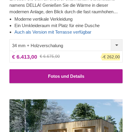
namens DELLA! Genießen Sie die Wärme in dieser
modernen Anlage, den Blick durch die fast raumhohen
Fenster und spüren Sie dabei, wie die Anspannung immer
Moderne vertikale Verkleidung
mehr von Ihrem Körper abfällt. Die Fassadenverkleidung
Ein Umkleideraum mit Platz für eine Dusche
ist eine zusätzliche Schicht, die zur Robustheit und
Auch als Version mit Terrasse verfügbar
Isolierung der Konstruktion beiträgt und ihr zudem ein
elegantes, gepflegtes Aussehen verleiht. Der
34 mm + Holzverschalung
Umkleideraum bietet auch Platz für eine Dusche, um sich
€ 6.413,00
€ 6.675,00
-€ 262,00
vor oder nach dem Saunagang zu erfrischen.
Fotos und Details