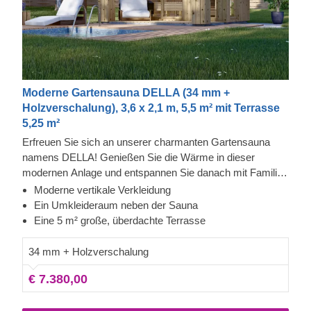
Moderne Gartensauna DELLA (34 mm +
Holzverschalung), 3,6 x 2,1 m, 5,5 m² mit Terrasse
5,25 m²
Erfreuen Sie sich an unserer charmanten Gartensauna
namens DELLA! Genießen Sie die Wärme in dieser
modernen Anlage und entspannen Sie danach mit Familie
und Freunden auf der überdachten Terrasse. Die
Moderne vertikale Verkleidung
Fassadenverkleidung ist eine zusätzliche Schicht, die zur
Ein Umkleideraum neben der Sauna
Robustheit und Isolierung der Konstruktion beiträgt und ihr
Eine 5 m² große, überdachte Terrasse
zudem ein elegantes, gepflegtes Aussehen verleiht. Die
hohe Decke sorgt dafür, dass sich die Wärme aufstauen
34 mm + Holzverschalung
kann, und es gibt eine Bank, auf der man ruhen oder sich
€ 7.380,00
umziehen kann, bevor oder nachdem man den Saunagang
genossen hat.