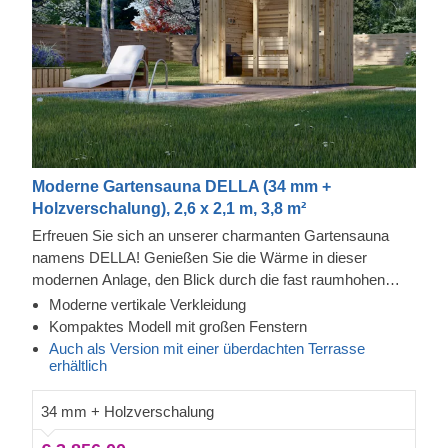
Moderne Gartensauna DELLA (34 mm +
Holzverschalung), 2,6 x 2,1 m, 3,8 m²
Erfreuen Sie sich an unserer charmanten Gartensauna
namens DELLA! Genießen Sie die Wärme in dieser
modernen Anlage, den Blick durch die fast raumhohen
Fenster und spüren Sie dabei, wie die Anspannung immer
Moderne vertikale Verkleidung
mehr von Ihrem Körper abfällt. Die Fassadenverkleidung
Kompaktes Modell mit großen Fenstern
ist eine zusätzliche Schicht, die zur Robustheit und
Auch als Version mit einer überdachten Terrasse
erhältlich
Isolierung der Konstruktion beiträgt und ihr zudem ein
elegantes, gepflegtes Aussehen verleiht. Die hohe Decke
34 mm + Holzverschalung
sorgt zudem dafür, dass sich die Wärme aufstauen kann
und das langsam gewachsene Nadelholz gewährleistet,