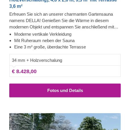
3,6 m²
Erfreuen Sie sich an unserer charmanten Gartensauna
namens DELLA! Genießen Sie die Wärme in diesem
modernen Objekt und entspannen Sie anschließend mit
Ihrer Familie und Freunden auf der überdachten Terrasse.
Moderne vertikale Verkleidung
Die Fassadenverkleidung ist eine zusätzliche Schicht, die
Mit Ruheraum neben der Sauna
zur Robustheit und Isolierung der Konstruktion beiträgt und
Eine 3 m² große, überdachte Terrasse
ihr zudem ein elegantes, gepflegtes Aussehen verleiht. Der
Aufenthaltsraum bietet auch Platz für eine Sitzecke, samt
34 mm + Holzverschalung
Blick in den Garten.
€ 8.428,00
Fotos und Details