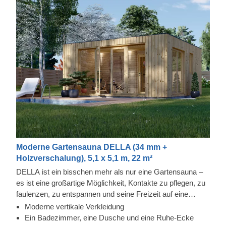
Moderne Gartensauna DELLA (34 mm +
Holzverschalung), 5,1 x 5,1 m, 22 m²
DELLA ist ein bisschen mehr als nur eine Gartensauna –
es ist eine großartige Möglichkeit, Kontakte zu pflegen, zu
faulenzen, zu entspannen und seine Freizeit auf eine
angenehme Weise zu verbringen! Genießen Sie die
Moderne vertikale Verkleidung
Wärme in dieser modernen Anlage, den Blick durch die
Ein Badezimmer, eine Dusche und eine Ruhe-Ecke