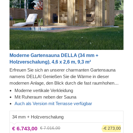
Moderne Gartensauna DELLA (34 mm +
Holzverschalung), 4,6 x 2,6 m, 9,3 m²
Erfreuen Sie sich an unserer charmanten Gartensauna
namens DELLA! Genießen Sie die Wärme in dieser
modernen Anlage, den Blick durch die fast raumhohen
Fenster und spüren Sie dabei, wie die Anspannung immer
Moderne vertikale Verkleidung
mehr von Ihrem Körper abfällt. Die Fassadenverkleidung
Mit Ruheraum neben der Sauna
ist eine zusätzliche Schicht, die zur Robustheit und
Auch als Version mit Terrasse verfügbar
Isolierung der Konstruktion beiträgt und ihr zudem ein
elegantes, gepflegtes Aussehen verleiht. Der Ruheraum ist
34 mm + Holzverschalung
eine weitere Möglichkeit zu entspannen und den Blick
€ 6.743,00
€ 7.016,00
-€ 273,00
durch die großen Doppelfenster zu genießen.