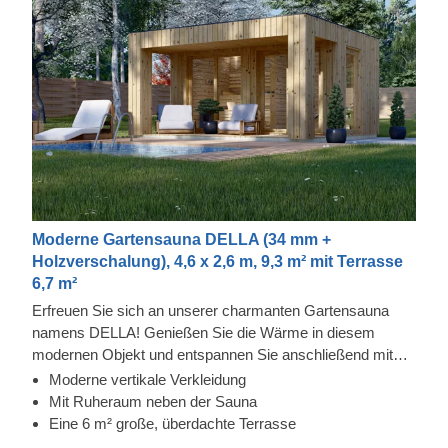
Moderne Gartensauna DELLA (34 mm +
Holzverschalung), 4,6 x 2,6 m, 9,3 m² mit Terrasse
6,7 m²
Erfreuen Sie sich an unserer charmanten Gartensauna
namens DELLA! Genießen Sie die Wärme in diesem
modernen Objekt und entspannen Sie anschließend mit
Ihrer Familie und Freunden auf der überdachten Terrasse.
Moderne vertikale Verkleidung
Die Fassadenverkleidung ist eine zusätzliche Schicht, die
Mit Ruheraum neben der Sauna
zur Robustheit und Isolierung der Konstruktion beiträgt und
Eine 6 m² große, überdachte Terrasse
ihr zudem ein elegantes, gepflegtes Aussehen verleiht. Der