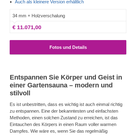
zahlreichen fast raumhohen Fenster und spüren Sie dabei,
Auch als kleinere Version erhältlich
wie die Anspannung immer mehr von Ihrem Körper abfällt.
Die zusätzlichen Annehmlichkeiten ermöglichen eine
34 mm + Holzverschalung
bequeme Erfrischung, während die große Liegefläche Sie
€ 11.071,00
oder Ihre Familie dazu verleiten wird, noch länger hier zu
bleiben. Die Fassadenverkleidung ist eine zusätzliche
Schicht, die zur Robustheit und Isolierung der Konstruktion
Fotos und Details
beiträgt und ihr zudem ein elegantes, gepflegtes Aussehen
verleiht.
Entspannen Sie Körper und Geist in
einer Gartensauna – modern und
stilvoll
Es ist unbestritten, dass es wichtig ist auch einmal richtig
zu entspannen. Eine der bekanntesten und einfachsten
Methoden, einen solchen Zustand zu erreichen, ist das
Eintauchen des Körpers in einen Raum voller warmen
Dampfes. Wie wäre es, wenn Sie das regelmäßig