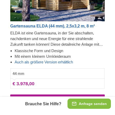
Gartensauna ELDA (44 mm), 2,5x3,2 m, 8 m²
ELDA ist eine Gartensauna, in der Sie abschalten,
nachdenken und neue Energie für eine strahlende
Zukunft tanken können! Diese detailreiche Anlage mit
schönem Spitzdach ist gemütlich und komfortabel,
Klassische Form und Design
außerdem können Sie sich in der Umkleidekabine mit
Mit einem kleinem Umkleideraum
mehreren Bänken auf den Saunagang vorbereiten. Die
Auch als größere Version erhältlich
Fenster lassen das Tageslicht herein – freuen Sie sich
auf schöne Momente mit bester Stimmung!
44 mm
€ 3.978,00
Fotos und Details
Brauche Sie Hilfe?
Anfrage senden