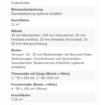
Federbretter
Bitumenbedachung
Dachabdeckung optional erhältlich
Dachfläche
11 m²
Wände
34 mm Blockbohlen; 100 mm Holzrahmen; 25 mm
Holzlatte (vertikal); 25 mm Holzlatte (horizontal); 18 -
20 mm Holzverschalung
Boden
Vorraum: 19 - 20 mm Bodenbretter mit Nut-und-Feder-
Verbindungen, Grundrahmen und Querstreben.
Saunabereich: Bodenrost aus Erlenholz (optional
erhältlich)
Türenmaße mit Zarge (Breite x Höhe)
1 * 70 x 192 cm, 1 * 85 x192 cm
Fenstermaße (Breite x Höhe)
4 * 85 x 192 cm (Vitrine)
Innenfläche
7.25 m²