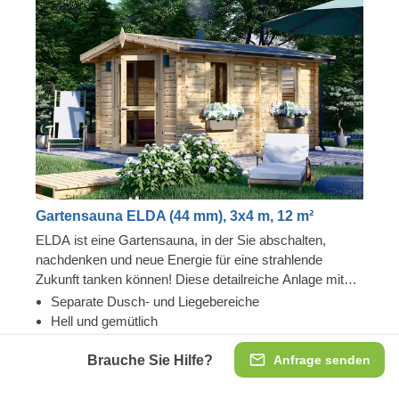
Gartensauna ELDA (44 mm), 3x4 m, 12 m²
ELDA ist eine Gartensauna, in der Sie abschalten,
nachdenken und neue Energie für eine strahlende
Zukunft tanken können! Diese detailreiche Anlage mit
schönem Spitzdach ist gemütlich und komfortabel und
Separate Dusch- und Liegebereiche
verfügt über 3 Reihen von Bänken, zwischen denen Sie
Hell und gemütlich
wählen können. Nicht zu vergessen sind die möglichen
Auch als größere Version erhältlich
Dusch- und Liegeflächen – denn ELDA ist nicht nur eine
Brauche Sie Hilfe?
Anfrage senden
Sauna, sondern auch ein Ort, an dem man seine Freizeit
44 mm
stilvoll verbringen kann!