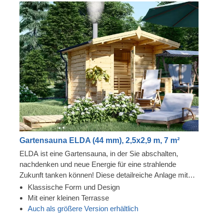
Gartensauna ELDA (44 mm), 2,5x2,9 m, 7 m²
ELDA ist eine Gartensauna, in der Sie abschalten,
nachdenken und neue Energie für eine strahlende
Zukunft tanken können! Diese detailreiche Anlage mit
schönem Spitzdach ist gemütlich und komfortabel und
Klassische Form und Design
verfügt über 3 Reihen von Bänken, zwischen denen Sie
Mit einer kleinen Terrasse
wählen können. Die Terrasse mit Dachüberstand
Auch als größere Version erhältlich
vervollständigt das Design von ELDA, indem sie