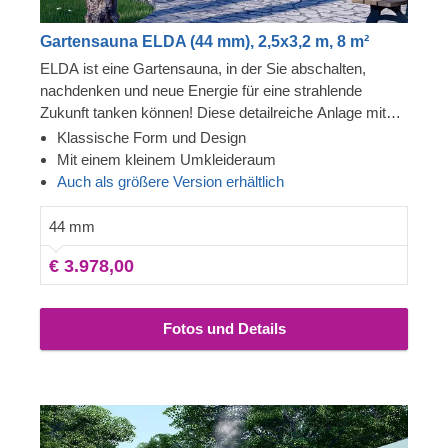
Gartensauna ELDA (44 mm), 2,5x3,2 m, 8 m²
ELDA ist eine Gartensauna, in der Sie abschalten,
nachdenken und neue Energie für eine strahlende
Zukunft tanken können! Diese detailreiche Anlage mit
schönem Spitzdach ist gemütlich und komfortabel,
Klassische Form und Design
außerdem können Sie sich in der Umkleidekabine mit
Mit einem kleinem Umkleideraum
mehreren Bänken auf den Saunagang vorbereiten. Die
Auch als größere Version erhältlich
Fenster lassen das Tageslicht herein – freuen Sie sich
auf schöne Momente mit bester Stimmung!
44 mm
€ 3.978,00
Fotos und Details