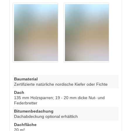
Baumaterial
Zertifizierte natürliche nordische Kiefer oder Fichte
Dach
135 mm Holzsparren; 19 - 20 mm dicke Nut- und
Federbretter
Bitumenbedachung
Dachabdeckung optional erhältlich
Dachfläche
20 m²
Wände
34 mm Blockbohlen; 100 mm Holzrahmen; 25 mm
Holzlatte (vertikal); 25 mm Holzlatte (horizontal); 18 -
20 mm Holzverschalung
Boden
Vorraum: 19 - 20 mm Bodenbretter mit Nut-und-Feder-
Verbindungen, Grundrahmen und Querstreben.
Saunabereich: Bodenrost aus Erlenholz (optional
erhältlich)
Türenmaße mit Zarge (Breite x Höhe)
1 * 85 x 192 cm; 1 * 70 x 192 cm;
Fenstermaße (Breite x Höhe)