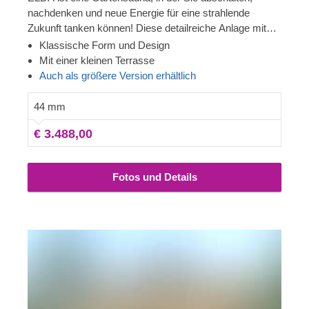
Gartensauna ELDA (44 mm), 2,5x3,2 m, 8 m²
ELDA ist eine Gartensauna, in der Sie abschalten,
nachdenken und neue Energie für eine strahlende
Zukunft tanken können! Diese detailreiche Anlage mit
schönem Spitzdach ist gemütlich und komfortabel,
Klassische Form und Design
außerdem können Sie sich in der Umkleidekabine mit
Mit einem kleinem Umkleideraum
mehreren Bänken auf den Saunagang vorbereiten. Die
Auch als größere Version erhältlich
Fenster lassen das Tageslicht herein – freuen Sie sich
auf schöne Momente mit bester Stimmung!
44 mm
€ 3.978,00