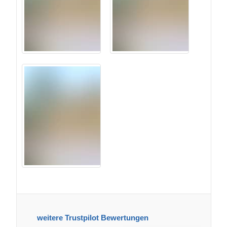
Ähnliche Produkte
Gartensauna ELDA (44 mm), 2,5x2,9 m, 7 m²