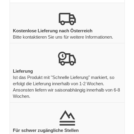
erfolgt die Lieferung innerhalb von 1-2 Wochen.
Ansonsten liefern wir saisonabhängig innerhalb von 6-8
Wochen.
Für schwer zugängliche Stellen
Kein Problem. Benachrichtigen Sie unseren Spediteur.
Falls der freie Zugang gewährleistet ist wird er einen
Gabelstapler verwenden um Ihre Bestellung sicher und
pünktlich an einem Ort Ihrer Wahl abzuladen.
Professionele und sichere Entladung
Der Spediteur überprüft Ihre Zufahrt und bestätigt Ihnen
die Lieferung auf Ihr Grundstück. Aus Gründen der
Sicherheit und der Beschaffenheit der Zufahrt ist es