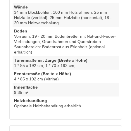
4 * 85 x 192 cm (Vitrine)
Innenfläche
9.35 m²
Holzbehandlung
Optionale Holzbehandlung erhältlich
Garantie und Kundendienst
• 5 Jahre Fäulnisschutz-Garantie
• 2 Jahre Garantie auf Fenster, Türen und alle
Zubehörteile
• Unser Kundendienst ist von Montag bis Freitag
zwischen 8.00 und 17.00 Uhr unter 089 2109 4933
erreichbar. Unser Team steht Ihnen bei Schwierigkeiten
immer zur Seite und unser Kundendienst bleibt
verfügbar, um eventuelle Probleme nach der Lieferung
in kürzester Zeit zu lösen. Sollten Teile fehlen oder
beschädigt sein, kümmern wir uns darum, diese zu