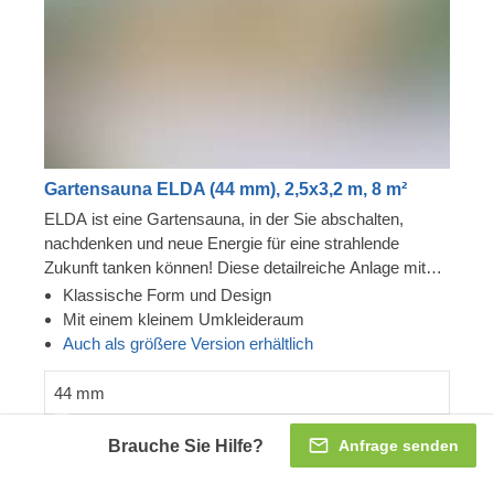
Fotos und Details
Gartensauna ELDA (44 mm), 3x4 m, 12 m²
Brauche Sie Hilfe?
Anfrage senden
ELDA ist eine Gartensauna, in der Sie abschalten,
nachdenken und neue Energie für eine strahlende