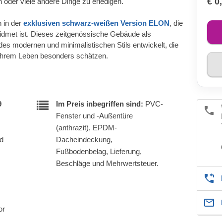
€ 0
en oder viele andere Dinge zu erledigen.
 in der
exklusiven schwarz-weißen Version ELON
, die
idmet ist. Dieses zeitgenössische Gebäude als
des modernen und minimalistischen Stils entwickelt, die
n ihrem Leben besonders schätzen.
9
Im Preis inbegriffen sind:
PVC-
Fenster und -Außentüre
(anthrazit), EPDM-
nd
Dacheindeckung,
Fußbodenbelag, Lieferung,
Beschläge und Mehrwertsteuer.
or