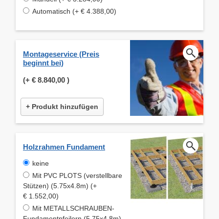
Automatisch (+ € 4.388,00)
Montageservice (Preis
beginnt bei)
(+
€ 8.840,00
)
+ Produkt hinzufügen
Holzrahmen Fundament
keine
Mit PVC PLOTS (verstellbare
Stützen) (5.75x4.8m) (+
€ 1.552,00)
Mit METALLSCHRAUBEN-
Fundamentpfeilern (5.75x4.8m)