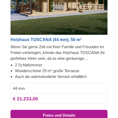
Holzhaus TOSCANA (44 mm), 50 m²
Wenn Sie gerne Zeit mit Ihrer Familie und Freunden im
Freien verbringen, könnte das Holzhaus TOSCANA Ihr
perfektes Heim sein, da es eine geräumige
Innenaufteilung und eine herrliche Terrasse rund um das
2 Schlafzimmer
Haus bietet. Dieses Modell wird von denjenigen sehr
Wunderschöne 29 m² große Terrasse
geschätzt, die zeitlose Holzästhetik und Komfort
Auch als wärmeisolierte Version erhältlich
schätzen - TOSCANA könnte eine größere Familie
gemütlich und komfortabel beherbergen und es Ihnen
44 mm
ermöglichen, Gäste zu empfangen, wann immer Ihnen
€ 21.233,00
danach ist. Für besonders hohen Komfort ist auch eine
isolierte Version dieses Modells lieferbar.
Fotos und Details