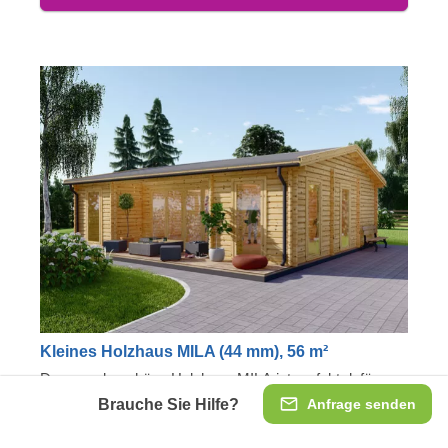
Kleines Holzhaus MILA (44 mm), 56 m²
Das wunderschöne Holzhaus MILA ist perfekt dafür
geeignet, um Ihren Wohnraum zu erweitern und sich
Brauche Sie Hilfe?
Anfrage senden
mehr Entspannung zu gönnen. Genießen Sie den hellen,
sonnigen Innenraum - dank der großen Fenster und
Geräumig und gemütlich