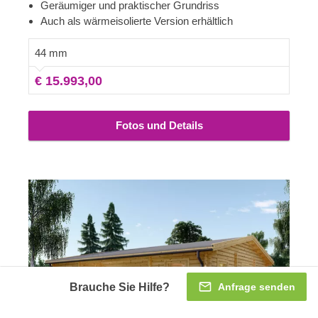
von natürlichem Nadelholz wahrnehmen, alle
Geräumiger und praktischer Grundriss
Alltagssorgen und Herausforderungen vergessen sind.
Auch als wärmeisolierte Version erhältlich
Wir haben den Grundriss so gestaltet, dass sich der
Hauptwohnbereich und die Schlafzimmer auf den
44 mm
gegenüberliegenden Seiten des Hauses befinden, was
€ 15.993,00
eine hervorragende Atmosphäre der Entspannung und
Komfort gewährleistet. Machen Sie es zu dem Ort, an
dem Sie sich zu Hause fühlen! Für besonders hohen
Fotos und Details
Komfort ist auch eine isolierte Version dieses Modells
lieferbar.
Brauche Sie Hilfe?
Anfrage senden