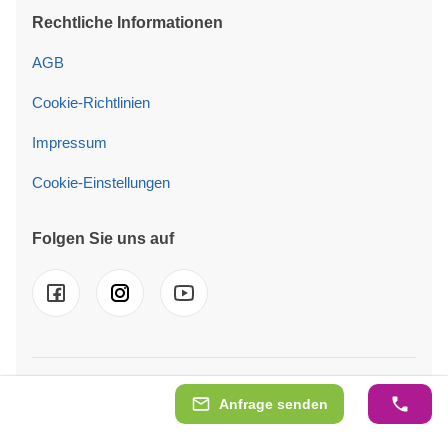
Rechtliche Informationen
AGB
Cookie-Richtlinien
Impressum
Cookie-Einstellungen
Folgen Sie uns auf
© 2026 Pineca GmbH Wir sind auch in folgenden Ländern
Anfrage senden
tätig
UK
-
FR
-
DE
-
IT
-
ES
-
PT
-
NL
-
SE
-
PL
-
IE