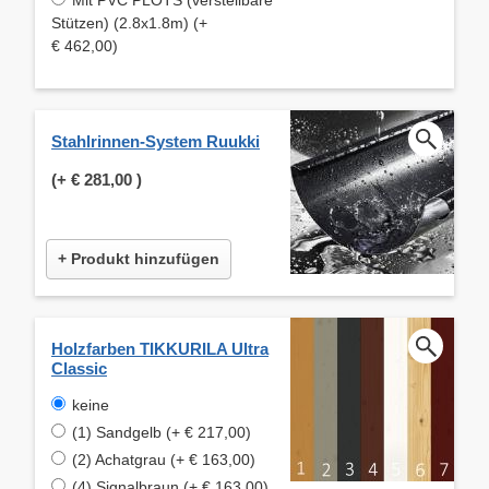
Stützen) (2.8x1.8m) (+
€ 462,00)
Stahlrinnen-System Ruukki
(+
€ 281,00
)
+ Produkt hinzufügen
Holzfarben TIKKURILA Ultra
Classic
keine
(1) Sandgelb (+ € 217,00)
(2) Achatgrau (+ € 163,00)
(4) Signalbraun (+ € 163,00)