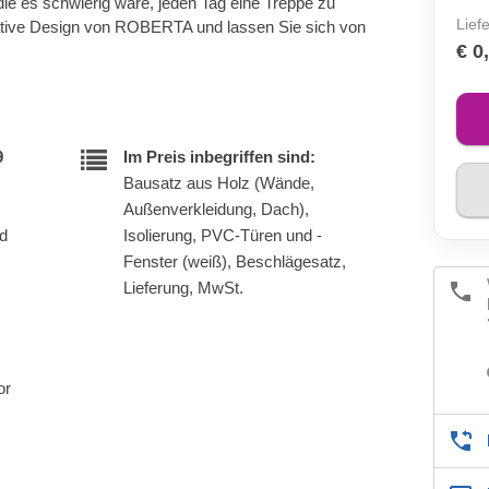
 die es schwierig wäre, jeden Tag eine Treppe zu
Lief
ative Design von ROBERTA und lassen Sie sich von
€ 0
9
Im Preis inbegriffen sind:
Bausatz aus Holz (Wände,
Außenverkleidung, Dach),
nd
Isolierung, PVC-Türen und -
Fenster (weiß), Beschlägesatz,
Lieferung, MwSt.
or