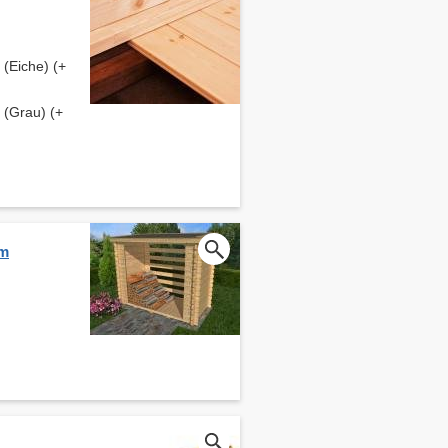
(Eiche) (+
(Grau) (+
cm