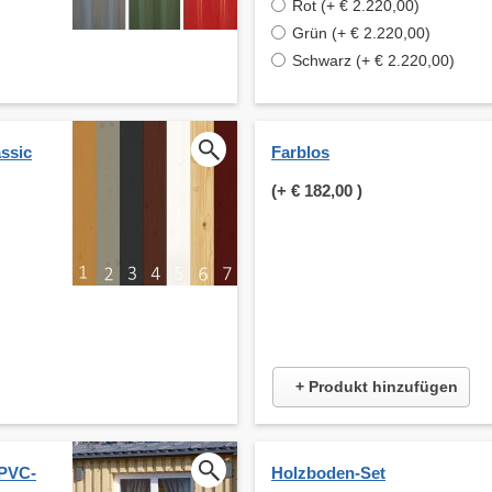
Rot (+ € 2.220,00)
Grün (+ € 2.220,00)
Schwarz (+ € 2.220,00)
ssic
Farblos
(+
€ 182,00
)
+ Produkt hinzufügen
 PVC-
Holzboden-Set