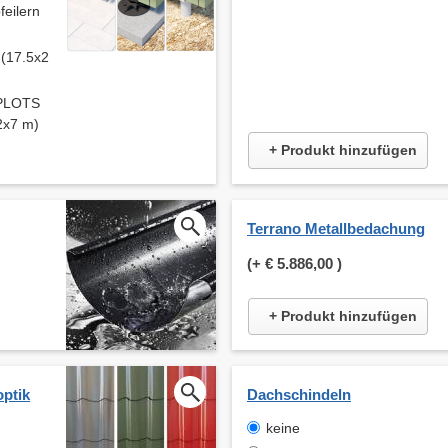
ilern
 (17.5x2
 PLOTS
 2x7 m)
+ Produkt hinzufügen
Terrano Metallbedachung
(+
€ 5.886,00
)
+ Produkt hinzufügen
optik
Dachschindeln
keine