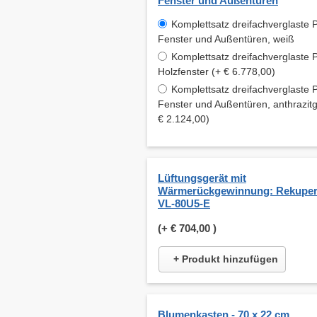
Fenster und Außentüren
Komplettsatz dreifachverglaste 
Fenster und Außentüren, weiß
Komplettsatz dreifachverglaste P
Holzfenster (+ € 6.778,00)
Komplettsatz dreifachverglaste 
Fenster und Außentüren, anthrazitg
€ 2.124,00)
Lüftungsgerät mit
Wärmerückgewinnung: Rekuper
VL-80U5-E
(+
€ 704,00
)
+ Produkt hinzufügen
Blumenkasten - 70 x 22 cm