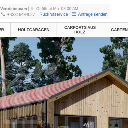
|
Vertriebsteam
Geöffnet Mo. 08:00 AM
Rückrufservice
Anfrage senden
+43316494027
CARPORTS AUS
ER
HOLZGARAGEN
GARTEN
HOLZ