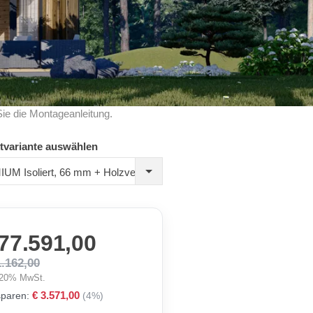
Sie die Montageanleitung.
tvariante auswählen
PREMIUM Isoliert, 66 mm + Holzverschalung
 77.591,00
1.162,00
. 20% MwSt.
€ 3.571,00
sparen:
(4%)