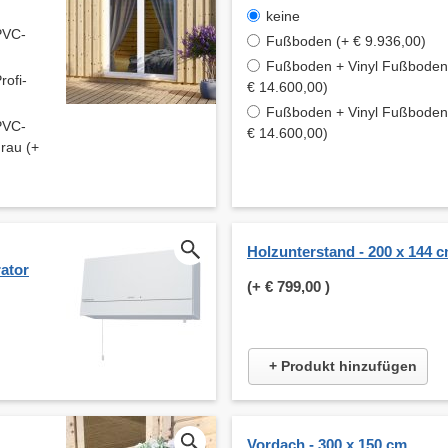
keine
PVC-
Fußboden (+ € 9.936,00)
Fußboden + Vinyl Fußboden 
rofi-
€ 14.600,00)
Fußboden + Vinyl Fußboden 
PVC-
€ 14.600,00)
rau (+
Holzunterstand - 200 x 144 
ator
(+
€ 799,00
)
+ Produkt hinzufügen
Vordach - 300 x 150 cm