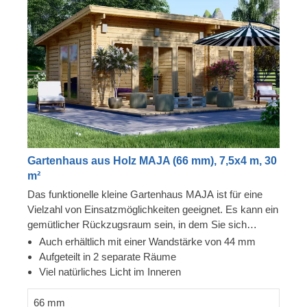
Gartenhaus aus Holz MAJA (66 mm), 7,5x4 m, 30
m²
Das funktionelle kleine Gartenhaus MAJA ist für eine
Vielzahl von Einsatzmöglichkeiten geeignet. Es kann ein
gemütlicher Rückzugsraum sein, in dem Sie sich
zwischen den Gartenarbeiten ausruhen können, ein
Auch erhältlich mit einer Wandstärke von 44 mm
ergonomischer Remote-Arbeitsplatz, eine
Aufgeteilt in 2 separate Räume
Privatbibliothek oder vieles mehr. Wenn Sie sich für eine
Viel natürliches Licht im Inneren
Terrasse entscheiden (optional), können Sie Ihren
Aufenthaltsbereich noch erweitern und bequem auch im
66 mm