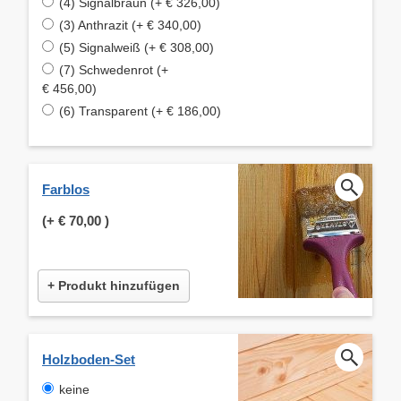
(4) Signalbraun (+ € 326,00)
(3) Anthrazit (+ € 340,00)
(5) Signalweiß (+ € 308,00)
(7) Schwedenrot (+
€ 456,00)
(6) Transparent (+ € 186,00)
Farblos
(+
€ 70,00
)
+ Produkt hinzufügen
Holzboden-Set
keine