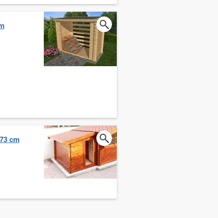
cm
273 cm