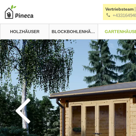
|
Vertriebsteam
+43316494
HOLZHÄUSER
BLOCKBOHLENHÄUSER
GARTENHÄUS