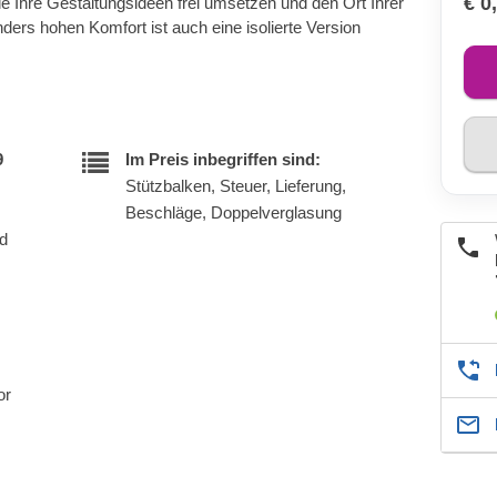
€ 0
ie Ihre Gestaltungsideen frei umsetzen und den Ort Ihrer
ers hohen Komfort ist auch eine isolierte Version
9
Im Preis inbegriffen sind:
Stützbalken, Steuer, Lieferung,
Beschläge, Doppelverglasung
nd
or