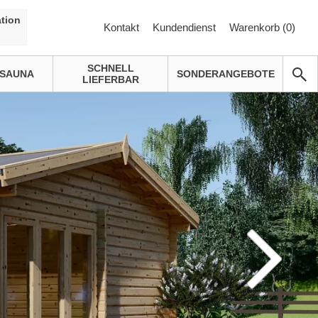
tion
Kontakt
Kundendienst
Warenkorb (
0
)
SCHNELL
SAUNA
SONDERANGEBOTE
LIEFERBAR