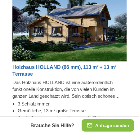
Holzhaus HOLLAND (66 mm), 113 m² + 13 m²
Terrasse
Das Holzhaus HOLLAND ist eine außerordentlich
funktionelle Konstruktion, die von vielen Kunden im
ganzen Land geschätzt wird. Sein optisch schönes
architektonisches Design wirkt moderner als unsere
3 Schlafzimmer
klassischen Modelle und wird besonders von
Gemütliche, 13 m² große Terasse
Liebhabern des zeitgenössischen Stils geschätzt.
Auch als wärmeisolierte Version erhältlich
Genießen Sie die Geräumigkeit, die sich über zwei
Brauche Sie Hilfe?
Anfrage senden
Etagen des Gebäudes erstreckt. Für besonders hohen
66 mm
Komfort ist auch eine isolierte Version dieses Modells