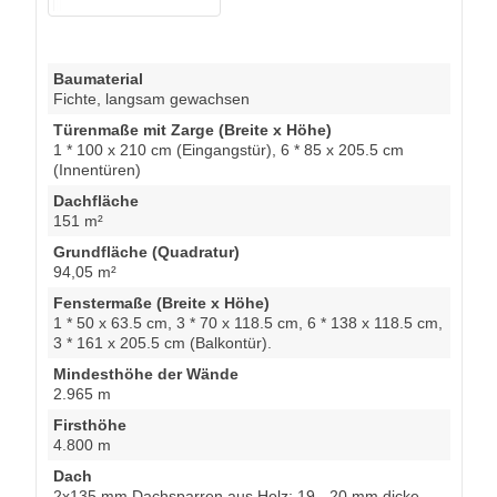
Baumaterial
Fichte, langsam gewachsen
Türenmaße mit Zarge (Breite x Höhe)
1 * 100 x 210 cm (Eingangstür), 6 * 85 x 205.5 cm
(Innentüren)
Dachfläche
151 m²
Grundfläche (Quadratur)
94,05 m²
Fenstermaße (Breite x Höhe)
1 * 50 x 63.5 cm, 3 * 70 x 118.5 cm, 6 * 138 x 118.5 cm,
3 * 161 x 205.5 cm (Balkontür).
Mindesthöhe der Wände
2.965 m
Firsthöhe
4.800 m
Dach
2x135 mm Dachsparren aus Holz; 19 - 20 mm dicke