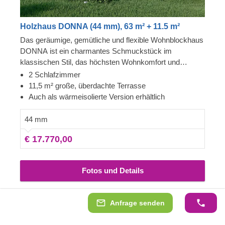
Holzhaus DONNA (44 mm), 63 m² + 11.5 m²
Das geräumige, gemütliche und flexible Wohnblockhaus
DONNA ist ein charmantes Schmuckstück im
klassischen Stil, das höchsten Wohnkomfort und
einzigartige architektonische Akzente vereint.
2 Schlafzimmer
Entdecken Sie die stilvollen Details des Exterieurs, den
11,5 m² große, überdachte Terrasse
funktionalen überdachten Terrassenbereich, die
Auch als wärmeisolierte Version erhältlich
geräumigen Zimmer und den praktischen Grundriss und
machen Sie es zu einem Ort, den Sie Ihr Zuhause
44 mm
nennen. Für besonders hohen Komfort ist auch eine
€ 17.770,00
isolierte Version dieses Modells lieferbar.
Fotos und Details
Anfrage senden