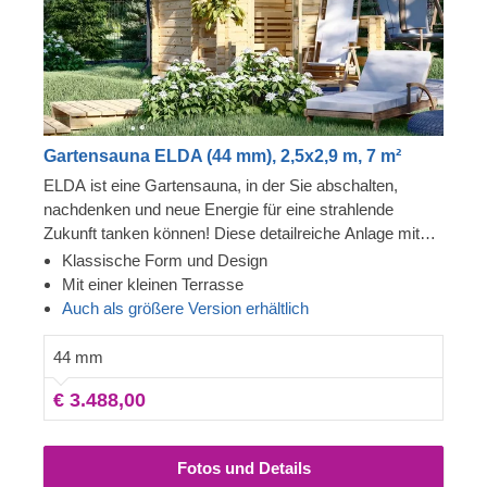
Gartensauna ELDA (44 mm), 2,5x2,9 m, 7 m²
ELDA ist eine Gartensauna, in der Sie abschalten,
nachdenken und neue Energie für eine strahlende
Zukunft tanken können! Diese detailreiche Anlage mit
schönem Spitzdach ist gemütlich und komfortabel und
Klassische Form und Design
verfügt über 3 Reihen von Bänken, zwischen denen Sie
Mit einer kleinen Terrasse
wählen können. Die Terrasse mit Dachüberstand
Auch als größere Version erhältlich
vervollständigt das Design von ELDA, indem sie
zusätzlichen Raum zum Entspannen schafft und einen
44 mm
erfrischenden und angenehmen Übergang von einem
€ 3.488,00
Wohnbereich zum anderen.
Fotos und Details