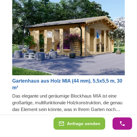
Gartenhaus aus Holz MIA (44 mm), 5,5x5,5 m, 30
m²
Das elegante und geräumige Blockhaus MIA ist eine
großartige, multifunktionale Holzkonstruktion, die genau
das Element sein könnte, was in Ihrem Garten noch
fehlt. Durch die offene Grundrissgestaltung lässt sich
Geräumig und gemütlich
der Innenbereich beliebig gestalten und kann zum
Anfrage senden
Großzügig und vielseitig
komfortablen Gartenwohnraum, zum Treffpunkt für
Auch als wärmeisolierte Version erhältlich
lustige Grillabende, einer Werkstatt oder einem Home-