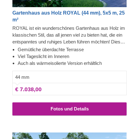
Gartenhaus aus Holz ROYAL (44 mm), 5x5 m, 25
m²
ROYAL ist ein wunderschönes Gartenhaus aus Holz im
klassischen Stil, das all jenen viel zu bieten hat, die ein
entspanntes und ruhiges Leben führen möchten! Diese
charmante Hütte ist nicht nur eine attraktive, robuste und
Gemütliche überdachte Terrasse
umweltfreundliche Option, sondern bietet auch viele
Viel Tageslicht im Inneren
funktionelle Vorteile und Nutzungsmöglichkeiten. Das
Auch als wärmeisolierte Version erhältlich
geräumige Innere von ROYAL kann in eine wunderbare
Entspannungsoase in Ihrem Garten verwandelt werden,
44 mm
in einen Hobby- oder Werkstattraum oder in einen Ort,
€ 7.038,00
an dem Sie mit Ihrer Familie und Ihren Freunden einen
Urlaub in der Natur verbringen können. Für besonders
hohen Komfort ist auch eine isolierte Version dieses
Fotos und Details
Modells lieferbar.