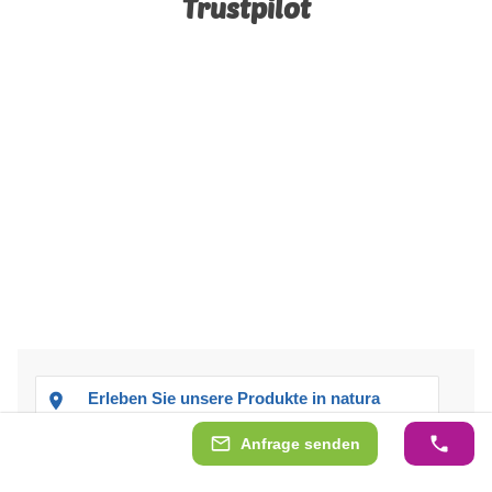
Trustpilot
Erleben Sie unsere Produkte in natura
Anfrage senden
Holen Sie sich unsere monatlichen Tipps und Angebote