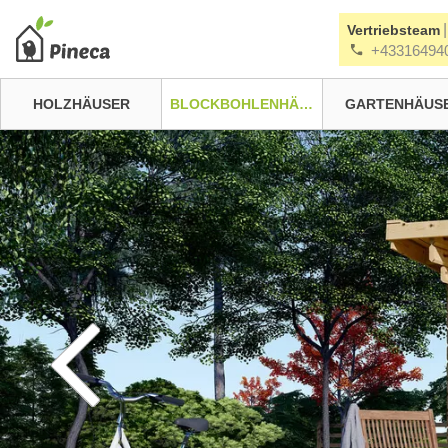
|
Vertriebsteam
+43316494
HOLZHÄUSER
BLOCKBOHLENHÄUSER
GARTENHÄUS