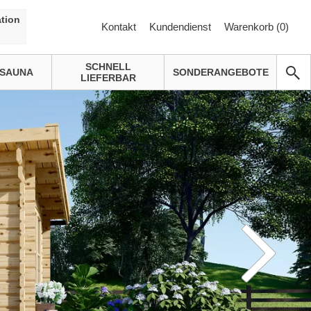
tion
Kontakt
Kundendienst
Warenkorb (
0
)
SCHNELL
SAUNA
SONDERANGEBOTE
LIEFERBAR