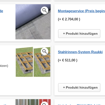
de
Montageservice (Preis beginn
(+
€ 2.704,00
)
+ Produkt hinzufügen
Stahlrinnen-System Ruukki
(+
€ 511,00
)
ützen)
+ Produkt hinzufügen