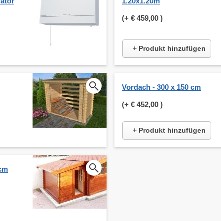
ator
1.20x1.20m
(+
€ 459,00
)
+ Produkt hinzufügen
Vordach - 300 x 150 cm
(+
€ 452,00
)
+ Produkt hinzufügen
 cm