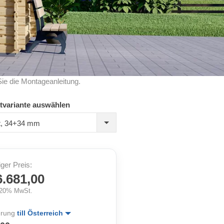
Sie die Montageanleitung.
tvariante auswählen
rt, 34+34 mm
iger Preis:
6.681,00
. 20% MwSt.
erung
till Österreich