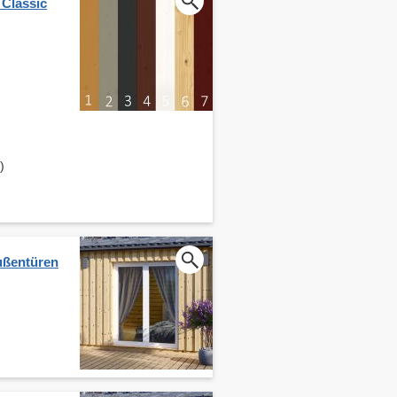
 Classic
)
ußentüren