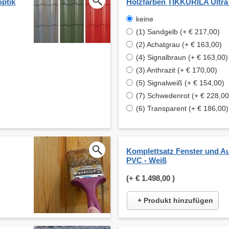
optik
Holzfarben TIKKURILA Ultra
keine
(1) Sandgelb (+ € 217,00)
(2) Achatgrau (+ € 163,00)
(4) Signalbraun (+ € 163,00)
(3) Anthrazit (+ € 170,00)
(5) Signalweiß (+ € 154,00)
(7) Schwedenrot (+ € 228,00
(6) Transparent (+ € 186,00)
Komplettsatz Fenster und A
PVC - Weiß
(+
€ 1.498,00
)
+ Produkt hinzufügen