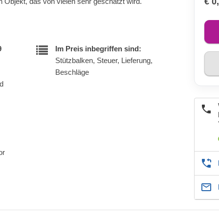
€ 0
en Objekt, das von vielen sehr geschätzt wird.
9
Im Preis inbegriffen sind:
Stützbalken, Steuer, Lieferung,
Beschläge
nd
or