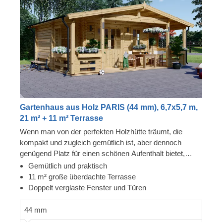
Gartenhaus aus Holz PARIS (44 mm), 6,7x5,7 m,
21 m² + 11 m² Terrasse
Wenn man von der perfekten Holzhütte träumt, die
kompakt und zugleich gemütlich ist, aber dennoch
genügend Platz für einen schönen Aufenthalt bietet,
kommt einem schnell unsere Holzhütte PARIS in den
Gemütlich und praktisch
Sinn. Eines ihrer herausragenden Merkmale ist die
11 m² große überdachte Terrasse
geräumige Außenterrasse, die den Innenraum erweitert
Doppelt verglaste Fenster und Türen
und Ihnen einen hervorragenden Platz für Ihre
morgendlichen Kaffeepausen oder entspannte
44 mm
Nachmittage im Garten bietet.