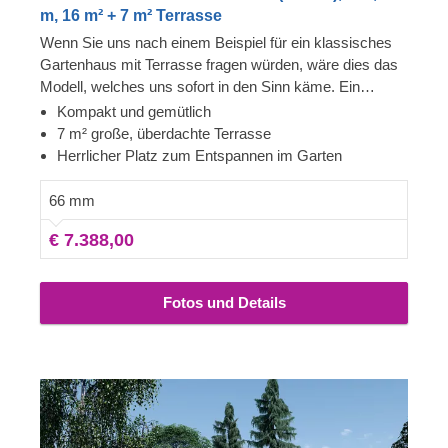
m, 16 m² + 7 m² Terrasse
Wenn Sie uns nach einem Beispiel für ein klassisches
Gartenhaus mit Terrasse fragen würden, wäre dies das
Modell, welches uns sofort in den Sinn käme. Ein
Höchstmaß an Funktionalität, Ästhetik und Komfort in
Kompakt und gemütlich
einer kompakten Form machen das Gartenhaus
7 m² große, überdachte Terrasse
SHANON aus Holz zu einem echten Highlight. Diese
Herrlicher Platz zum Entspannen im Garten
Holzkonstruktion ist der perfekte Rückzugsort, um Ihnen
zwischen den Gartenarbeiten den nötigen Schatten zu
66 mm
spenden und ist perfekt geeignet für ein Grillfest mit der
€ 7.388,00
Familie. Entdecken Sie die Möglichkeiten!
Fotos und Details