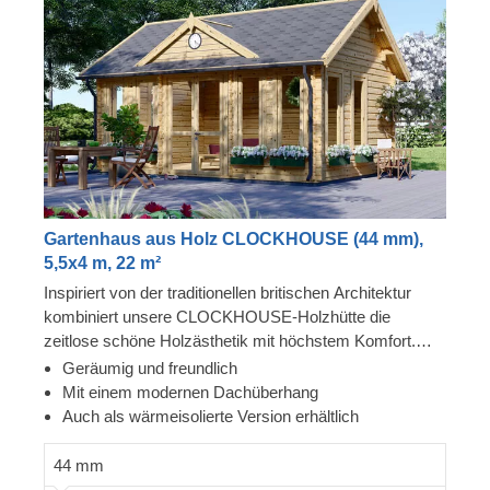
Gartenhaus aus Holz CLOCKHOUSE (44 mm),
5,5x4 m, 22 m²
Inspiriert von der traditionellen britischen Architektur
kombiniert unsere CLOCKHOUSE-Holzhütte die
zeitlose schöne Holzästhetik mit höchstem Komfort.
Dieses geräumige Gartenhaus aus Holz, ist auf Grund
Geräumig und freundlich
ihrer riesigen Fenster und Türen, die die gesamte
Mit einem modernen Dachüberhang
Vorderseite des Gebäudes umgeben, von viel
Auch als wärmeisolierte Version erhältlich
natürlichem Licht durchflutet. Die perfekte Wahl als
gemütlicher Rückzugsort im Garten oder als geselliger
44 mm
Treffpunkt mit Familie und Freunden. Für besonders