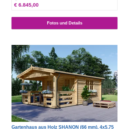
€ 6.845,00
hohen Komfort ist auch eine isolierte Version dieses
Modells lieferbar.
Fotos und Details
Gartenhaus aus Holz SHANON (66 mm), 4x5,75