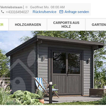
|
Vertriebsteam
Geöffnet Mo. 08:00 AM
Rückrufservice
Anfrage senden
+43316494027
CARPORTS AUS
ER
HOLZGARAGEN
GARTEN
HOLZ