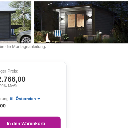
Sie die Montageanleitung.
iger Preis:
2.766,00
. 20% MwSt.
erung
till Österreich
,00
In den Warenkorb