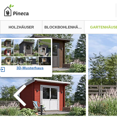
HOLZHÄUSER
BLOCKBOHLENHÄUSER
GARTENHÄUS
3D-Musterhaus