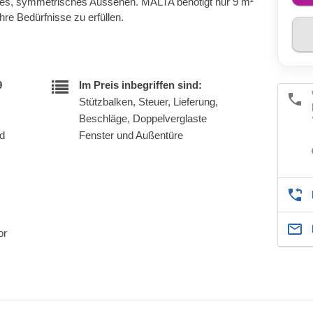
es, symmetrisches Aussehen. MALTA benötigt nur 9 m²
hre Bedürfnisse zu erfüllen.
9
Im Preis inbegriffen sind:
Stützbalken, Steuer, Lieferung,
Beschläge, Doppelverglaste
nd
Fenster und Außentüre
or