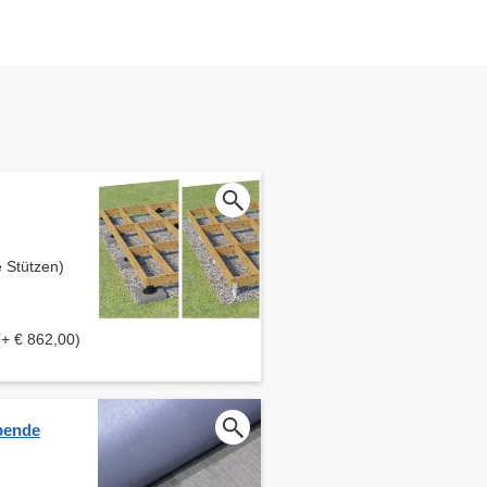
 Stützen)
(+ € 862,00)
bende