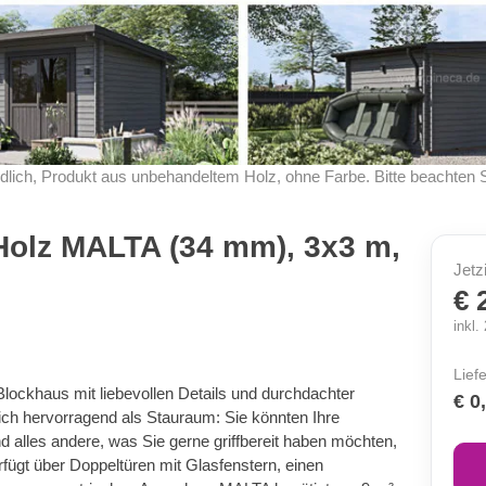
dlich, Produkt aus unbehandeltem Holz, ohne Farbe. Bitte beachten 
Holz MALTA (34 mm), 3x3 m,
Jetz
€ 
inkl
Lief
-Blockhaus mit liebevollen Details und durchdachter
€ 0
ich hervorragend als Stauraum: Sie könnten Ihre
nd alles andere, was Sie gerne griffbereit haben möchten,
fügt über Doppeltüren mit Glasfenstern, einen