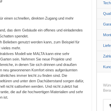
Tech
Quali
für einen schnellen, direkten Zugang und mehr
Gara
and, das dem Gebäude ein offenes und einladendes
Mont
Schatten spendet.
ach Belieben genutzt werden kann, zum Beispiel für
Lief
vieles mehr.
ttraktives Modell wie MALTA kann eine sehr
Zahl
n Garten sein. Nehmen Sie neue Projekte und
 Bereiche, in denen Sie sich drinnen und draußen
Kund
den neu gewonnenen Komfort eines aufgeräumten
nliches immer leicht zu finden sind. Die
eltüren und unter dem Dachüberstand sorgen dafür,
Wüns
ll nicht sattsehen werden. Und nicht zuletzt hat
Bera
antie, die auf die hochwertigen Materialien und sehr
n ist.