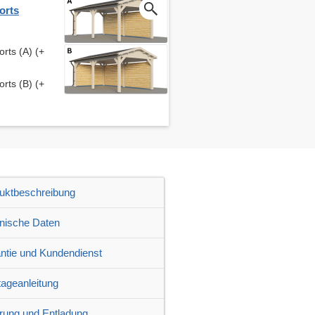
orts
rts (A) (+
rts (B) (+
uktbeschreibung
nische Daten
ntie und Kundendienst
ageanleitung
erung und Entladung