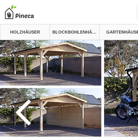
HOLZHÄUSER
BLOCKBOHLENHÄUSER
GARTENHÄUS