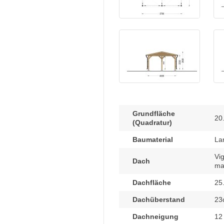
Grundfläche
20
(Quadratur)
Baumaterial
La
Vi
Dach
ma
Dachfläche
25
Dachüberstand
23
Dachneigung
12