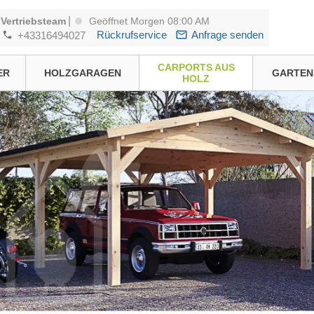
|
Vertriebsteam
Geöffnet Morgen 08:00 AM
Rückrufservice
Anfrage senden
+43316494027
CARPORTS AUS
ER
HOLZGARAGEN
GARTEN
HOLZ