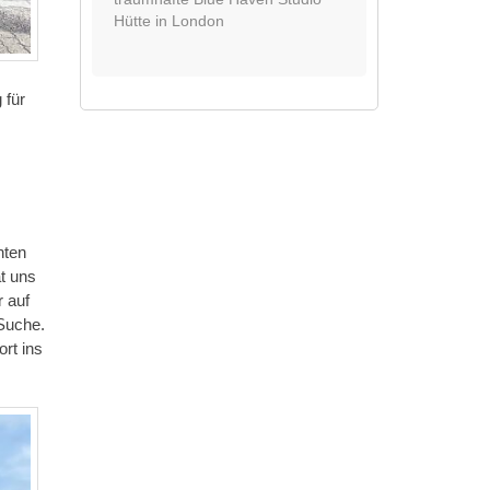
Hütte in London
 für
nten
t uns
r auf
Suche.
rt ins