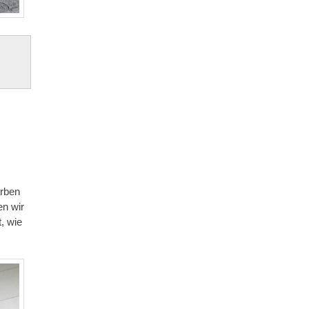
arben
en wir
, wie