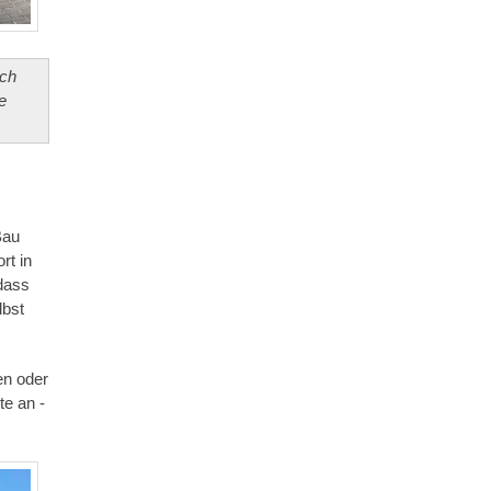
uch
e
Bau
rt in
 dass
lbst
en oder
te an -