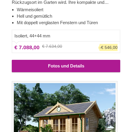
Rückzugsort im Garten wird. Ihre kompakte und
gemütliche Struktur sorgt für ein angenehmes
Wärmeisoliert
Raumgefühl, auch durch die fast raumhohen Fenster
Hell und gemütlich
und Türen, die die gesamte Front der Hütte bilden.
Mit doppelt verglasten Fenstern und Türen
Treten Sie ein, lassen Sie die Eingangstür offen und
genießen Sie die frische Luft - Ihre Garten-Oase wartet
Isoliert, 44+44 mm
auf Sie!
€ 7.634,00
€ 7.088,00
-€ 546,00
Fotos und Details