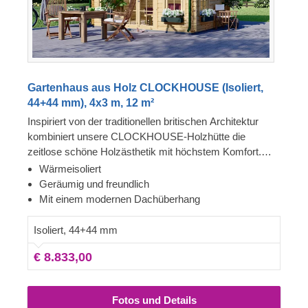
Gartenhaus aus Holz CLOCKHOUSE (Isoliert,
44+44 mm), 4x3 m, 12 m²
Inspiriert von der traditionellen britischen Architektur
kombiniert unsere CLOCKHOUSE-Holzhütte die
zeitlose schöne Holzästhetik mit höchstem Komfort.
Dieses geräumige Gartenhaus aus Holz, ist auf Grund
Wärmeisoliert
ihrer riesigen Fenster und Türen, die die gesamte
Geräumig und freundlich
Vorderseite des Gebäudes umgeben, von viel
Mit einem modernen Dachüberhang
natürlichem Licht durchflutet. Die perfekte Wahl als
gemütlicher Rückzugsort im Garten oder als geselliger
Isoliert, 44+44 mm
Treffpunkt mit Familie und Freunden.
€ 8.833,00
Fotos und Details