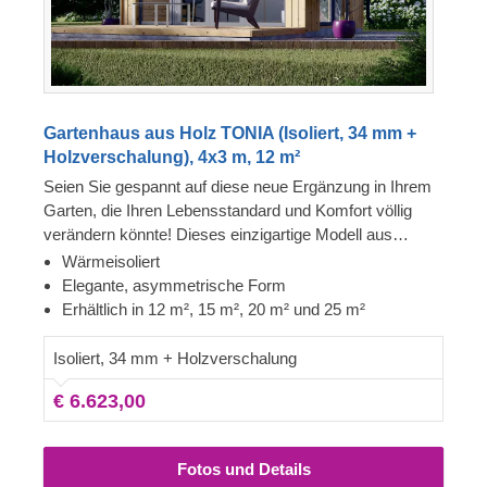
Gartenhaus aus Holz TONIA (Isoliert, 34 mm +
Holzverschalung), 4x3 m, 12 m²
Seien Sie gespannt auf diese neue Ergänzung in Ihrem
Garten, die Ihren Lebensstandard und Komfort völlig
verändern könnte! Dieses einzigartige Modell aus
unserer modernen Gartenhauskollektion zeichnet sich
Wärmeisoliert
durch ein asymmetrisches Dach, eine trendige
Elegante, asymmetrische Form
Verkleidung und einen unverwechselbaren modernen
Erhältlich in 12 m², 15 m², 20 m² und 25 m²
Touch aus. Das Holzhaus TONIA, das in 4
verschiedenen Größen (12 m², 15 m², 20 m² und 25 m²)
Isoliert, 34 mm + Holzverschalung
erhältlich ist, bietet Ihnen den notwendigen Raum für
€ 6.623,00
mehr Erholung und Privatsphäre.
Fotos und Details